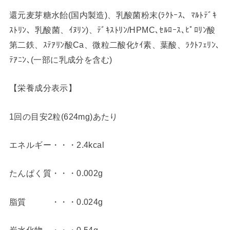
還元麦芽糖水飴(国内製造)、乳酸菌粉末(ﾗｸﾄｰｽ、ﾏﾙﾄﾃﾞｷ
ｽﾄﾘﾝ、乳酸菌、ｲﾇﾘﾝ)、ﾃﾞｷｽﾄﾘﾝ/HPMC､ｾﾙﾛｰｽ､ﾋﾟﾛﾘﾝ酸
第二鉄、ｽﾃｱﾘﾝ酸Ca、微粒二酸化ｹｲ素、葉酸、ﾗｸﾄﾌｪﾘﾝ､
ﾃｱﾆﾝ､(一部に乳成分を含む)
【栄養成分表示】
1回の目安2粒(624mg)あたり
エネルギー・・・2.4kcal
たんぱく質・・・0.002g
脂質 ・・・0.024g