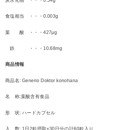
炭水化物 ・・・0.54g
食塩相当 ・・・0.003g
葉 酸 ・・・427μg
鉄 ・・・10.68mg
商品情報
商品名: Generio Doktor konohana
名 称:葉酸含有食品
形 状: ハードカプセル
入 数: 1日2粒摂取×30日分の計60粒入り