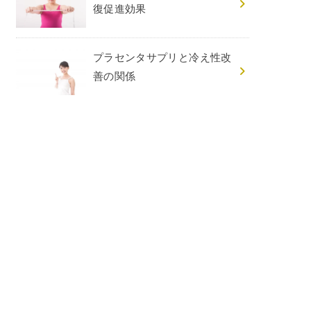
復促進効果
プラセンタサプリと冷え性改
善の関係