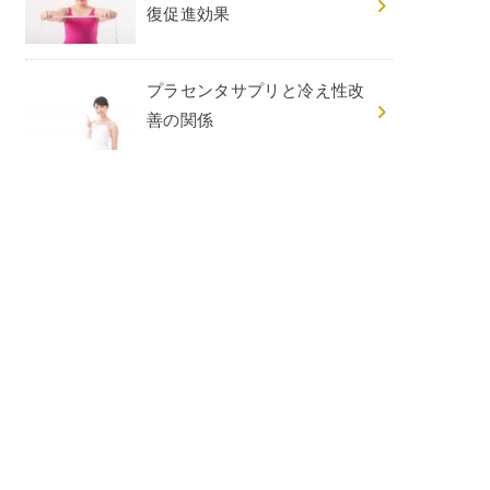
復促進効果
プラセンタサプリと冷え性改
善の関係